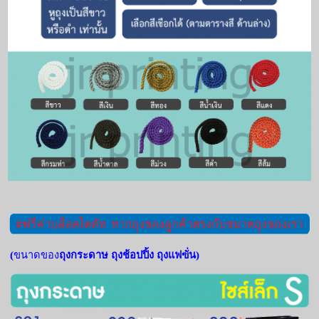
(
ขนาดของ
ถุงกระดาษ ถุงช้อปปิ้ง ถุงแฟฃั่น)